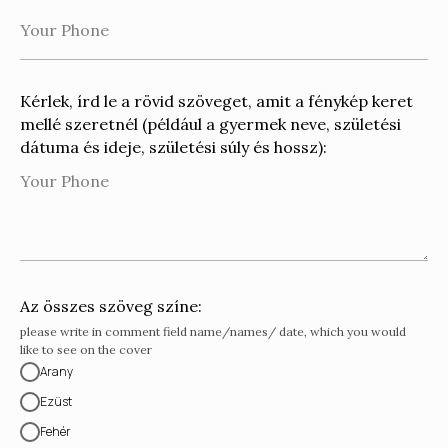
+36703643795
mankovits91@gmail.com
Kérlek, írd le a rövid szöveget, amit a fénykép keret
ÁSZF
mellé szeretnél (például a gyermek neve, születési
Weboldal fejlesztés
dátuma és ideje, születési súly és hossz):
Az összes szöveg színe:
please write in comment field name/names/ date, which you would
like to see on the cover
Arany
Ezüst
Fehér