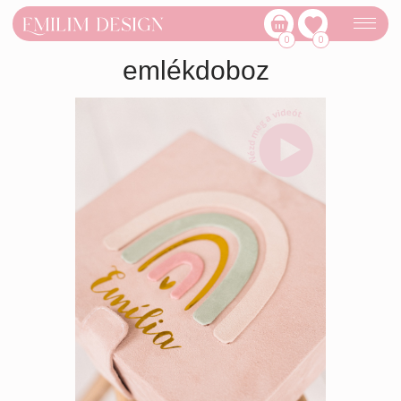
Baba
0
0
emlékdoboz