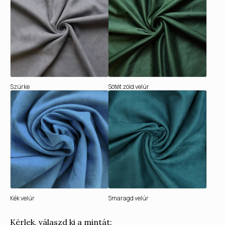
Szürke
Sötét zöld velúr
Kék velúr
Smaragd velúr
Kérlek, válaszd ki a mintát: