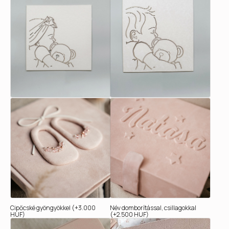
Cipőcské gyöngyökkel (+3.000
Név domborítással, csillagokkal
HUF)
(+2.500 HUF)