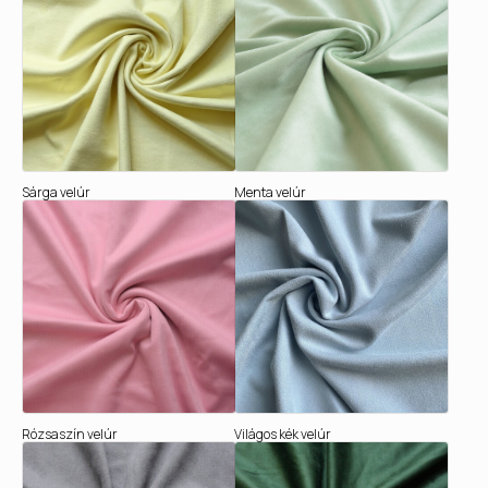
Sárga velúr
Menta velúr
Rózsaszín velúr
Világos kék velúr