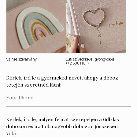
Színes szivárvány
Lufi szíveckkével, gyöngyökkel
(+2.500 HUF)
Kérlek, írd le a gyermeked nevét, ahogy a doboz
tetején szeretnéd látni:
KATALÓGUS
Minden termék
Fényképalbum zsebekkel
Fényképalbum/ babanapló
Fényképezőgép
album
Rajzdoboz
Esküvői album/ emlék
doboz
Baba emlékdoboz
Irattartó
Kérlek, írd le, milyen felirat szerepeljen a 6db kis
Kiskönyv borítók
2026-as határidőnapló
dobozon és az 1 db nagyobb dobozon (összesen
7db):
KAPCSOLATOK