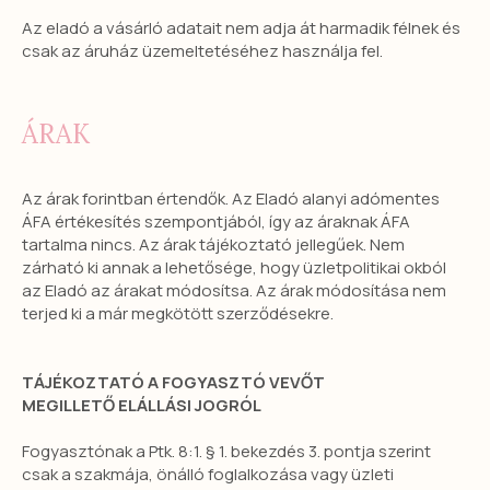
Az eladó a vásárló adatait nem adja át harmadik félnek és
csak az áruház üzemeltetéséhez használja fel.
ÁRAK
Az árak forintban értendők. Az Eladó alanyi adómentes
ÁFA értékesítés szempontjából, így az áraknak ÁFA
tartalma nincs. Az árak tájékoztató jellegűek. Nem
zárható ki annak a lehetősége, hogy üzletpolitikai okból
az Eladó az árakat módosítsa. Az árak módosítása nem
terjed ki a már megkötött szerződésekre.
TÁJÉKOZTATÓ A FOGYASZTÓ VEVŐT
MEGILLETŐ ELÁLLÁSI JOGRÓL
Fogyasztónak a Ptk. 8:1. § 1. bekezdés 3. pontja szerint
csak a szakmája, önálló foglalkozása vagy üzleti