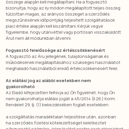
KAPCSOLATOK
összege alapján kell megállapítani. Ha a fogyasztó
bizonyítja, hogy az ily módon megállapított teljes összeg
+36703643795
mankovits91@gmail.com
túlzottan magas, az arányos összeget a szerződés
megszűnésének időpontjáig teljesített szolgáltatások
piaci értéke alapján kell kiszámítani. Kérjük vegye
figyelembe, hogy utánvéttel vagy portósan visszaküldött
ÁSZF
Árut nem áll módunkban átvenni.
Weboldal fejlesztés
Fogyasztó felelőssége az értékcsökkenésért
A fogyasztó az Áru jellegének, tulajdonságainak és
működésének megállapításához szükséges használatot
meghaladó használatból eredő értékcsökkenésért felel.
Az elállási jog az alábbi esetekben nem
gyakorolható
Az Eladó kifejezetten felhívja az Ön figyelmét, hogy Ön
nem gyakorolhatja elállási jogát a 45/2014 (II.26.) Korm.
Rendelet 29. §. (1) bekezdésében foglalt esetekben:
a szolgáltatás maradéktalan teljesítése után, azonban
ha szerződés fizetési kötelezettséget keletkeztet
a fogyasztó számára, jelen kivételi esetre csak akkor lehet