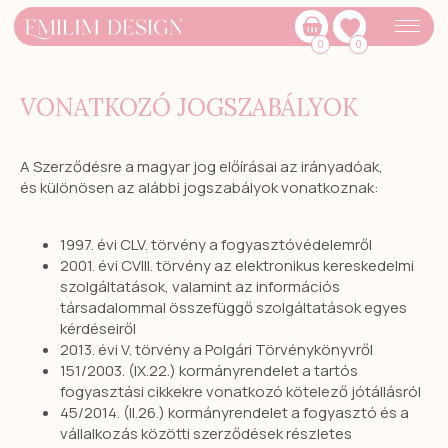
0
0
VONATKOZÓ JOGSZABÁLYOK
A Szerződésre a magyar jog előírásai az irányadóak,
és különösen az alábbi jogszabályok vonatkoznak:
1997. évi CLV. törvény a fogyasztóvédelemről
2001. évi CVIII. törvény az elektronikus kereskedelmi
szolgáltatások, valamint az információs
társadalommal összefüggő szolgáltatások egyes
kérdéseiről
2013. évi V. törvény a Polgári Törvénykönyvről
151/2003. (IX.22.) kormányrendelet a tartós
fogyasztási cikkekre vonatkozó kötelező jótállásról
45/2014. (II.26.) kormányrendelet a fogyasztó és a
vállalkozás közötti szerződések részletes