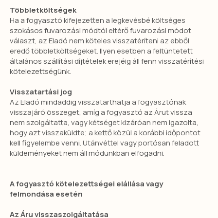
Többletköltségek
Ha a fogyasztó kifejezetten a legkevésbé költséges
szokásos fuvarozási módtól eltérő fuvarozási módot
választ, az Eladó nem köteles visszatéríteni az ebből
eredő többletköltségeket. Ilyen esetben a feltüntetett
általános szállítási díjtételek erejéig áll fenn visszatérítési
kötelezettségünk.
Visszatartási jog
Az Eladó mindaddig visszatarthatja a fogyasztónak
visszajáró összeget, amíg a fogyasztó az Árut vissza
nem szolgáltatta, vagy kétséget kizáróan nem igazolta,
hogy azt visszaküldte; a kettő közül a korábbi időpontot
kell figyelembe venni. Utánvéttel vagy portósan feladott
küldeményeket nem áll módunkban elfogadni.
A fogyasztó kötelezettségei elállása vagy
felmondása esetén
Az Áru visszaszolgáltatása