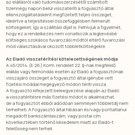
az elállásról való tudomásszerzésétől számított
tizennégy napon belül visszatéríti a fogyasztó által
ellenszolgáltatásként megfizetett teljes összeget,
ideértve a teljesítéssel összefüggésben felmerült
költségeket, így a szállítási díjat is. Felhívjuk a figyelmét,
hogy ez a rendelkezés nem vonatkozik a legkevésbé
költséges szokásos fuvarozási módtól eltérő fuvarozási
mód választásával okozott többletköltségekre.
Az Eladó visszatérítési kötelezettségének módja
A 45/2014. (II. 26.) Korm. rendelet 22. §-nak megfelelő
elállás vagy felmondás esetén az Eladó a fogyasztónak
visszajáró összeget a fogyasztó által igénybe vett
fizetési móddal megegyező módon téríti vissza.
A fogyasztó kifejezett beleegyezése alapján az Eladó
a visszatérítésre más fizetési módot is alkalmazhat,
de a fogyasztót ebből adódóan semmilyen többletdíj nem
terhelheti. A Fogyasztó által hibásan és/vagy pontatlanul
megadott bankszámlaszám, vagy postai cím
következtében történő késedelem miatt az Eladó-t
felelősség nem terheli.