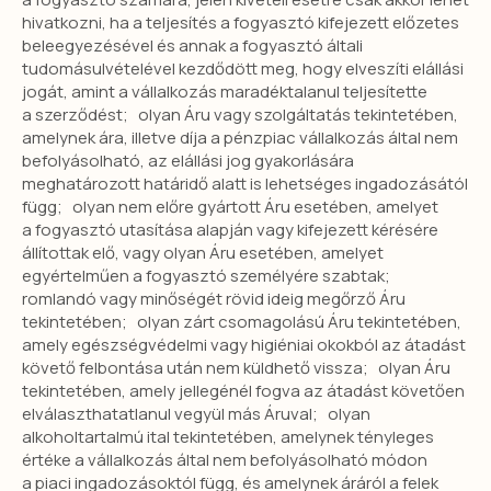
hivatkozni, ha a teljesítés a fogyasztó kifejezett előzetes
beleegyezésével és annak a fogyasztó általi
tudomásulvételével kezdődött meg, hogy elveszíti elállási
jogát, amint a vállalkozás maradéktalanul teljesítette
a szerződést; olyan Áru vagy szolgáltatás tekintetében,
amelynek ára, illetve díja a pénzpiac vállalkozás által nem
befolyásolható, az elállási jog gyakorlására
meghatározott határidő alatt is lehetséges ingadozásától
függ; olyan nem előre gyártott Áru esetében, amelyet
a fogyasztó utasítása alapján vagy kifejezett kérésére
állítottak elő, vagy olyan Áru esetében, amelyet
egyértelműen a fogyasztó személyére szabtak;
romlandó vagy minőségét rövid ideig megőrző Áru
tekintetében; olyan zárt csomagolású Áru tekintetében,
amely egészségvédelmi vagy higiéniai okokból az átadást
követő felbontása után nem küldhető vissza; olyan Áru
tekintetében, amely jellegénél fogva az átadást követően
elválaszthatatlanul vegyül más Áruval; olyan
alkoholtartalmú ital tekintetében, amelynek tényleges
értéke a vállalkozás által nem befolyásolható módon
a piaci ingadozásoktól függ, és amelynek áráról a felek