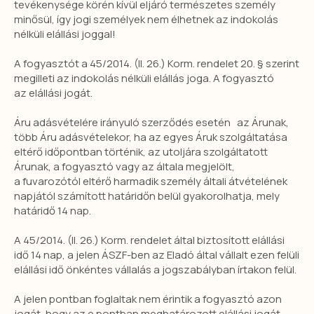
tevékenysége körén kívül eljáró természetes személy
minősül, így jogi személyek nem élhetnek az indokolás
nélküli elállási joggal!
A fogyasztót a 45/2014. (II. 26.) Korm. rendelet 20. § szerint
megilleti az indokolás nélküli elállás joga. A fogyasztó
az elállási jogát.
Áru adásvételére irányuló szerződés esetén az Árunak,
több Áru adásvételekor, ha az egyes Áruk szolgáltatása
eltérő időpontban történik, az utoljára szolgáltatott
Árunak, a fogyasztó vagy az általa megjelölt,
a fuvarozótól eltérő harmadik személy általi átvételének
napjától számított határidőn belül gyakorolhatja, mely
határidő 14 nap.
A 45/2014. (II. 26.) Korm. rendelet által biztosított elállási
idő 14 nap, a jelen ÁSZF-ben az Eladó által vállalt ezen felüli
elállási idő önkéntes vállalás a jogszabályban írtakon felül.
A jelen pontban foglaltak nem érintik a fogyasztó azon
jogát, hogy az e pontban meghatározott elállási jogát