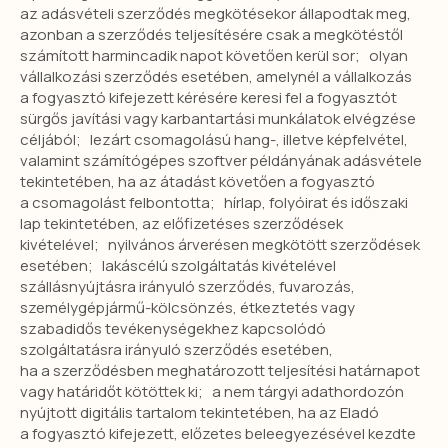
az adásvételi szerződés megkötésekor állapodtak meg,
azonban a szerződés teljesítésére csak a megkötéstől
számított harmincadik napot követően kerül sor; olyan
vállalkozási szerződés esetében, amelynél a vállalkozás
a fogyasztó kifejezett kérésére keresi fel a fogyasztót
sürgős javítási vagy karbantartási munkálatok elvégzése
céljából; lezárt csomagolású hang-, illetve képfelvétel,
valamint számítógépes szoftver példányának adásvétele
tekintetében, ha az átadást követően a fogyasztó
a csomagolást felbontotta; hírlap, folyóirat és időszaki
lap tekintetében, az előfizetéses szerződések
kivételével; nyilvános árverésen megkötött szerződések
esetében; lakáscélú szolgáltatás kivételével
szállásnyújtásra irányuló szerződés, fuvarozás,
személygépjármű-kölcsönzés, étkeztetés vagy
szabadidős tevékenységekhez kapcsolódó
szolgáltatásra irányuló szerződés esetében,
ha a szerződésben meghatározott teljesítési határnapot
vagy határidőt kötöttek ki; a nem tárgyi adathordozón
nyújtott digitális tartalom tekintetében, ha az Eladó
a fogyasztó kifejezett, előzetes beleegyezésével kezdte