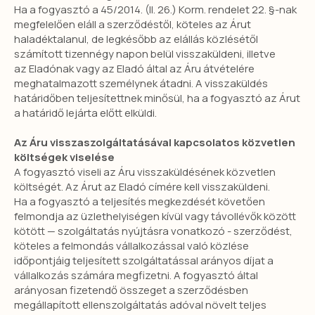
Ha a fogyasztó a 45/2014. (II. 26.) Korm. rendelet 22. §-nak
megfelelően eláll a szerződéstől, köteles az Árut
haladéktalanul, de legkésőbb az elállás közlésétől
számított tizennégy napon belül visszaküldeni, illetve
az Eladónak vagy az Eladó által az Áru átvételére
meghatalmazott személynek átadni. A visszaküldés
határidőben teljesítettnek minősül, ha a fogyasztó az Árut
a határidő lejárta előtt elküldi.
Az Áru visszaszolgáltatásával kapcsolatos közvetlen
költségek viselése
A fogyasztó viseli az Áru visszaküldésének közvetlen
költségét. Az Árut az Eladó címére kell visszaküldeni.
Ha a fogyasztó a teljesítés megkezdését követően
felmondja az üzlethelyiségen kívül vagy távollévők között
KATALÓGUS
kötött — szolgáltatás nyújtásra vonatkozó - szerződést,
Minden termék
Fényképalbum zsebekkel
köteles a felmondás vállalkozással való közlése
Fényképalbum/ babanapló
Fényképezőgép
időpontjáig teljesített szolgáltatással arányos díjat a
album
Rajzdoboz
Esküvői album/ emlék
doboz
vállalkozás számára megfizetni. A fogyasztó által
Baba emlékdoboz
Irattartó
Kiskönyv borítók
2026-as határidőnapló
arányosan fizetendő összeget a szerződésben
megállapított ellenszolgáltatás adóval növelt teljes