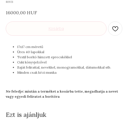
80931
16000,00
HUF
Kosárba
17x17 cm méretű
Üres 40 lapokkal
Textil borító hímzett eprecskékkel
Cuki könyvjelzővel
Saját felirattal, nevekkel, monogramokkal, dátumokkal stb.
Minden csak kézi munka
Ne feledje: miután a terméket a kosárba tette, megadhatja a nevet
KATALÓGUS
vagy egyedi feliratot a borítóra
Minden termék
Fényképalbum zsebekkel
Fényképalbum/ babanapló
Fényképezőgép
album
Rajzdoboz
Esküvői album/ emlék
doboz
Baba emlékdoboz
Irattartó
Ezt is ajánljuk
Kiskönyv borítók
2026-as határidőnapló