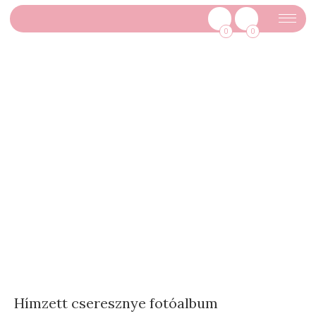
0
0
Hímzett cseresznye fotóalbum