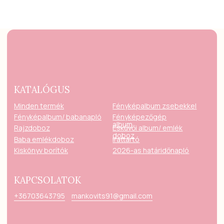
KAPCSOLATOK
+36703643795
mankovits91@gmail.com
ÁSZF
Weboldal fejlesztés